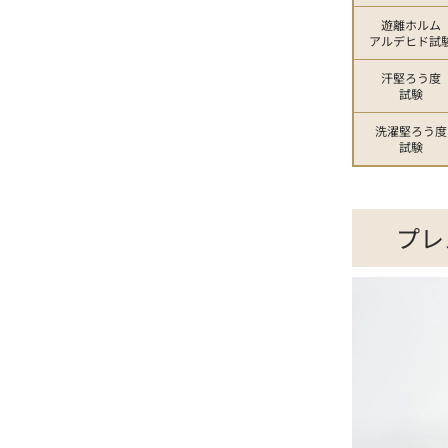
遊離ホルム
アルデヒド試
汗堅ろう度
試験
洗濯堅ろう度
試験
プレ