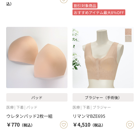
込）
割引対象商品
おすすめアイテム最大8％OFF
パッド
ブラジャー（手術後）
医療
下着
パッド
医療
下着
ブラジャー
ウレタンパッド2枚一組
リマンマBZE695
￥770
￥4,510
（税込）
（税込）