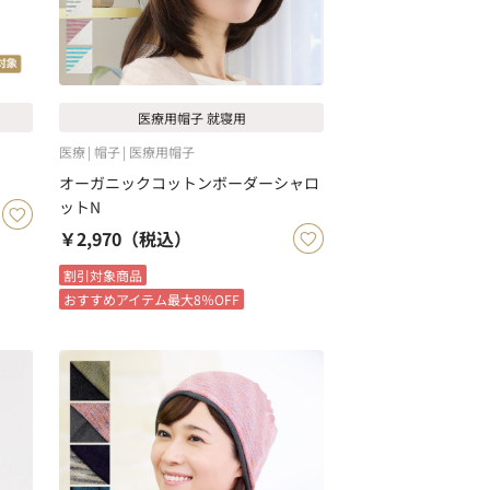
医療用帽子 就寝用
医療
帽子
医療用帽子
オーガニックコットンボーダーシャロ
ットN
￥2,970
（税込）
割引対象商品
おすすめアイテム最大8％OFF