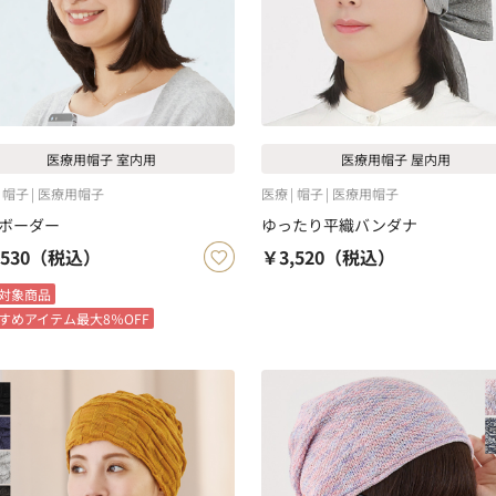
医療用帽子 室内用
医療用帽子 屋内用
帽子
医療用帽子
医療
帽子
医療用帽子
ボーダー
ゆったり平織バンダナ
530
（税込）
￥3,520
（税込）
対象商品
すめアイテム最大8％OFF