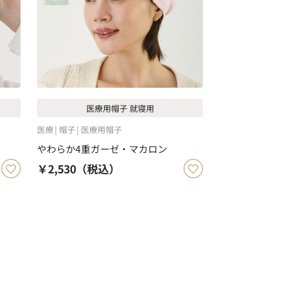
医療用帽子 就寝用
医療
帽子
医療用帽子
やわらか4重ガーゼ・マカロン
￥2,530
（税込）