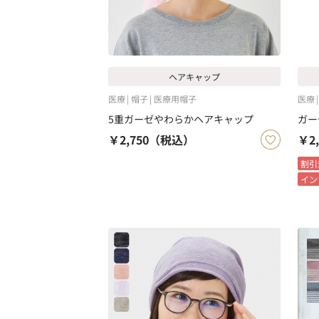
ヘアキャップ
医療
帽子
医療用帽子
医療
5重ガーゼやわらかヘアキャップ
ガー
￥2,750
（税込）
￥2,
割引
イン