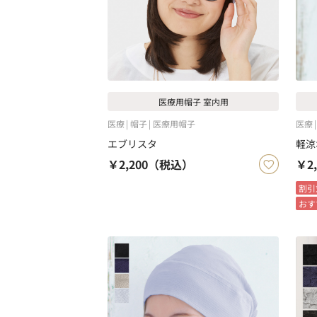
医療用帽子 室内用
医療
帽子
医療用帽子
医療
エブリスタ
軽涼
￥2,200
（税込）
￥2,
割引
おす