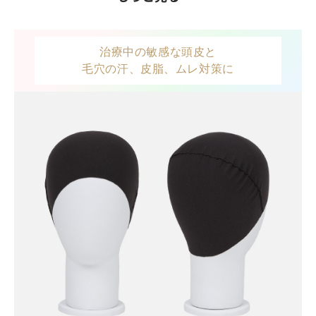
※お好みのフィット感（緩め・きつめ）をお選びください
カラー
治療中の敏感な頭皮と
ブラック
毛穴の汗、皮脂、ムレ対策に
製造国
生地・生産共に日本
取り扱い方法
・無蛍光洗剤を使用し、ネットに入れて弱水流で洗ってくだ
さい。 ・手洗いの際は軽く押し洗いをして、捻らないように
押し絞りをして形を整えてから直射日光を避けて平干しして
ください。 ・洗濯後濡れたままの重ね置きは避けてくださ
い。強い摩擦により濃色のものは他のものに色移りすること
がありますのでご注意ください。 ・素材の特性上多少収縮す
る可能性がありますので、洗濯後は形を整えてから直射日光
を避けて日陰で平干ししてください。 ・爪や突起物による引