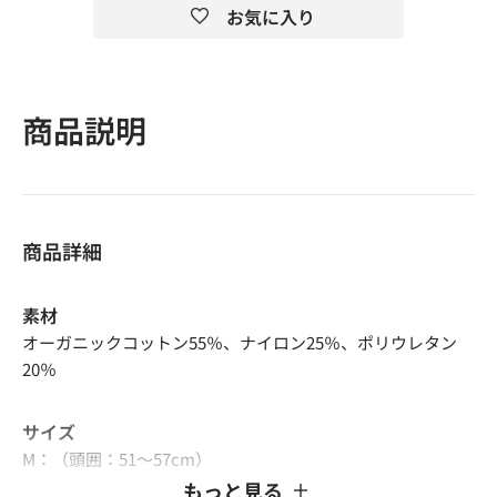
お気に入り
商品説明
商品詳細
素材
オーガニックコットン55％、ナイロン25％、ポリウレタン
20％
サイズ
M：（頭囲：51〜57cm）
L ：（頭囲：53〜60cm）
もっと見る