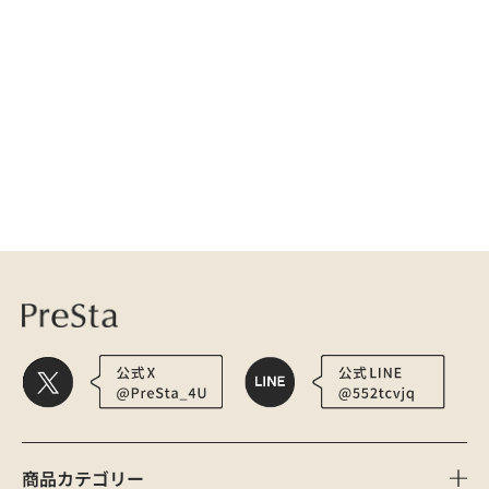
カバーメイクについて
医療用かつら・ウィッグの総合通販 PreSta（プレスタ）
コラム
アピアラン
商品カテゴリー