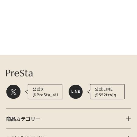
カバーメイクについて
医療用かつら・ウィッグの総合通販 PreSta（プレスタ）
コラム
医療用ウィ
商品カテゴリー