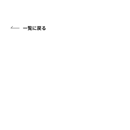
一覧に戻る
アイテムガイド
ケアアイテムに関する知識を詳しくご紹介
フルウィッグについて
イージーウィッグについて
頭皮ケアについて
帽子について