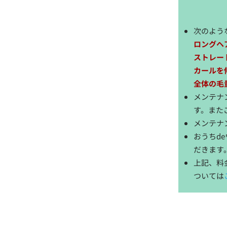
次のよう
ロングヘ
ストレー
カールを
全体の毛
メンテナ
す。また
メンテナ
おうちd
だきます
上記、料
ついては