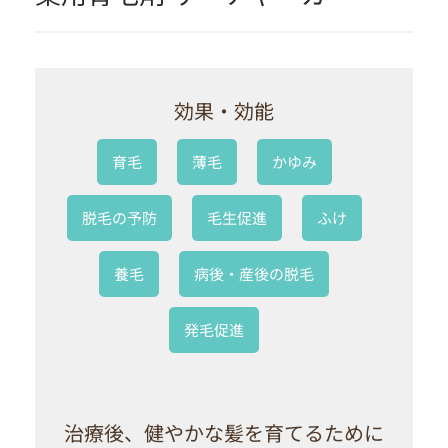
効果・効能
育毛
薄毛
かゆみ
脱毛の予防
毛生促進
ふけ
養毛
病後・産後の脱毛
発毛促進
治療後、健やかな髪を育てるために