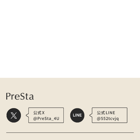
爪トラブルについて
スキンケアについて
カバーメイクについて
医療用かつら・ウィッグの総合通販 PreSta（プレスタ）
特集
薬用育毛剤 