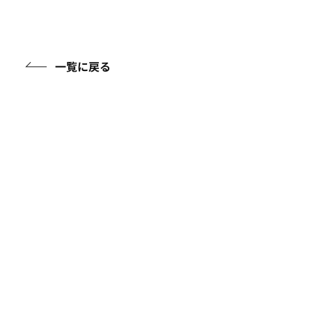
一覧に戻る
アイテムガイド
ケアアイテムに関する知識を詳しくご紹介
フルウィッグについて
イージーウィッグについて
頭皮ケアについて
帽子について