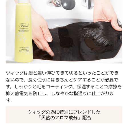
ロールズ、ベヘネス-30、ベタイン、コカミドプロピルベタ
イン、トリデセス-10、ラウレス-2、ラウレス-21、水添レシ
チン、ステアリン酸グリセリル、トリ(カプリル酸／カプリ
ン酸)グリセリル、BG、イソプロパノール、エチドロン酸、
エチドロン酸４Na、フェノキシエタノール、香料
容量
200g
製造国
ウィッグは髪と違い伸びてきて切るといったことができ
日本
ないので、長く使うにはきちんとケアすることが必要で
す。しっかりと毛をコーティング、保湿することで摩擦を
抑え静電気を防止し、しなやかな指通りに仕上がりま
す。
ウィッグの為に特別にブレンドした
「天然のアロマ成分」配合