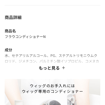
商品詳細
商品名
フラウコンディショナーN
成分
水、セテアリルアルコール、PG、ステアルトリモニウムク
ロリド、ジメチコン、パルミチン酸イソプロピル、コメヌカ
油、オリーブ果実油、ホホバ種子油、マカデミア種子油、カ
もっと見る
ニナバラ果実油、チャ葉エキス、ローズマリー葉エキス、ツ
ボクサエキス、カミツレ花エキス、イタドリ根エキス、オウ
ゴン根エキス、カンゾウ根エキス、(加水分解シルク/PGプロ
ウィッグのお手入れには
ピルメチルシランジオール)クロスポリマー、スクワラン、
ウィッグ専用のコンディショナー
ベヘニルアルコール、ステアリルアルコール、バチルアルコ
ール、セタノール、PEG-20フィトステロール、フィトステ