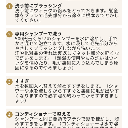
洗う前にブラッシング
洗う前にウィッグの絡みをとっておきます。髪全
体をブラシで毛先部分から徐々に根本までとかし
てください。
専用シャンプーで洗う
500円玉くらいのシャンプーを水に溶かし、手で
かき混ぜて泡立てます。水に浸して毛先部分から
やさしくブラッシングしながら洗います。
汗や化粧品の汚れは裏返してネット部分を軽くな
で洗いをします。（熱湯の使用やもみ洗いはウィ
ッグを傷めたり、毛が裏側に入り込んでしまう原
因になるのでやめましょう）
すすぎ
水を数回入れ替えて溜めすすぎをします。（シャ
ワーや水を流しながらすすぐと裏側に毛が出やす
くなりますので必ず溜め終わってからすすぎまし
ょう）
コンディショナーで整える
シャンプーと同じ要領でブラシで髪を梳かし、溜
めすすぎをします。（コンディショナーは水で溶