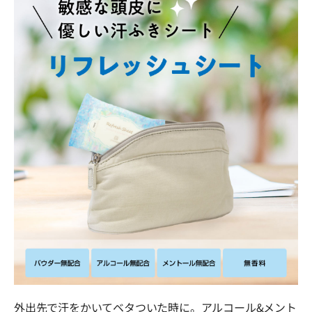
8枚
製造国
日本
製造販売元
株式会社コーヨー化成
発売元
株式会社スヴェンソン
注意
お肌に異常が生じていないかよく注意してご使用ください。
使用中または使用後に赤み・はれ・かゆみ・刺激等の異常が
現れた場合は、 直ちに使用を中止し、皮膚科専門医等にご相
談ください。
外出先で汗をかいてベタついた時に。アルコール&メント