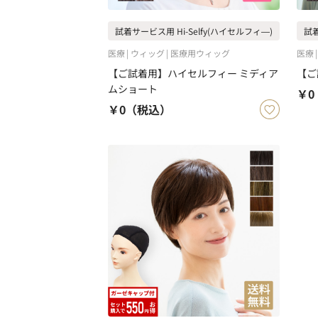
試着サービス用 Hi-Selfy(ハイセルフィ―)
試着
医療
ウィッグ
医療用ウィッグ
医療
【ご試着用】ハイセルフィー ミディア
【ご
ムショート
￥0
￥0
（税込）