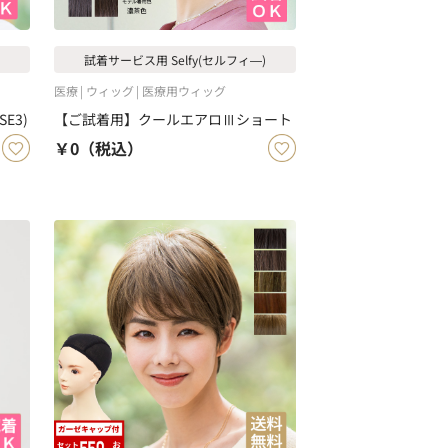
試着サービス用 Selfy(セルフィ―)
医療
ウィッグ
医療用ウィッグ
E3)
【ご試着用】クールエアロⅢショート
￥0
（税込）