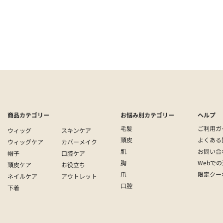
）
医療 | ウィッグ | 医療用ウィッグ | ショートウィッグ
商品カテゴリー
お悩み別カテゴリー
ヘルプ
毛髪
ご利用ガ
ウィッグ
スキンケア
頭皮
よくある
ウィッグケア
カバーメイク
肌
お問い合
帽子
口腔ケア
胸
Webで
頭皮ケア
お役立ち
爪
限定クー
ネイルケア
アウトレット
口腔
下着