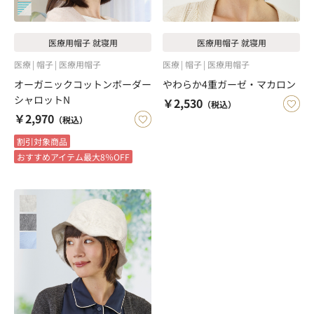
医療用帽子 就寝用
医療用帽子 就寝用
医療
帽子
医療用帽子
医療
帽子
医療用帽子
オーガニックコットンボーダー
やわらか4重ガーゼ・マカロン
シャロットN
￥2,530
（税込）
￥2,970
（税込）
割引対象商品
おすすめアイテム最大8％OFF