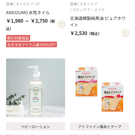
医療
ネイルケア
爪
医療
スキンケア
スキンケア・メイク
ANDIZUMO 水性ネイル
北海道精製純馬油 ピュアホワ
￥1,980 ～ ￥2,750
（税
イト
込）
￥2,530
（税込）
割引対象商品
おすすめアイテム最大8％OFF
ベビーローション
アトファイン傷あとテープ