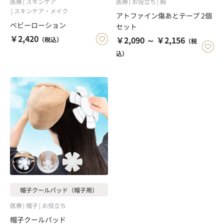
医療
スキンケア
医療
お役立ち
胸
スキンケア・メイク
アトファイン傷あとテープ 2個
ベビーローション
セット
￥2,420
￥2,090 ～ ￥2,156
（税込）
（税
込）
帽子クールパッド（帽子用）
医療
帽子
お役立ち
帽子クールパッド