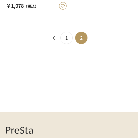
￥1,078
（税込）
1
2
医療用かつら・ウィッグの総合通販 PreSta（プレスタ）
肌