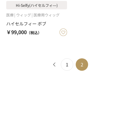
Hi-Selfy(ハイセルフィ―)
医療
ウィッグ
医療用ウィッグ
ハイセルフィー ボブ
￥99,000
（税込）
1
2
医療用かつら・ウィッグの総合通販 PreSta（プレスタ）
医療 | ウィッグ |